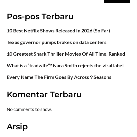
Pos-pos Terbaru
10 Best Netflix Shows Released In 2026 (So Far)
Texas governor pumps brakes on data centers
10 Greatest Shark Thriller Movies Of All Time, Ranked
What is a “tradwife”? Nara Smith rejects the viral label
Every Name The Firm Goes By Across 9 Seasons
Komentar Terbaru
No comments to show.
Arsip