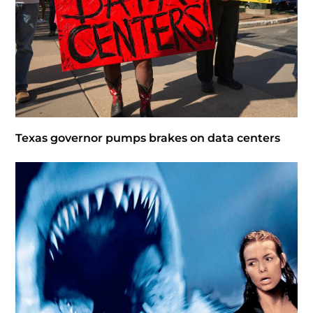
Texas governor pumps brakes on data centers