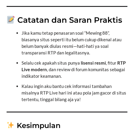
Catatan dan Saran Praktis
Jika kamu tetap penasaran soal “Mewing 88”,
biasanya situs seperti itu belum cukup dikenal atau
belum banyak diulas resmi—hati-hati ya soal
transparansi RTP dan legalitasnya.
Selalu cek apakah situs punya
lisensi resmi
, fitur
RTP
Live modern
, dan review di forum komunitas sebagai
indikator keamanan.
Kalau ingin aku bantu cek informasi tambahan
misalnya RTP Live hari ini atau pola jam gacor di situs
tertentu, tinggal bilang aja ya!
Kesimpulan