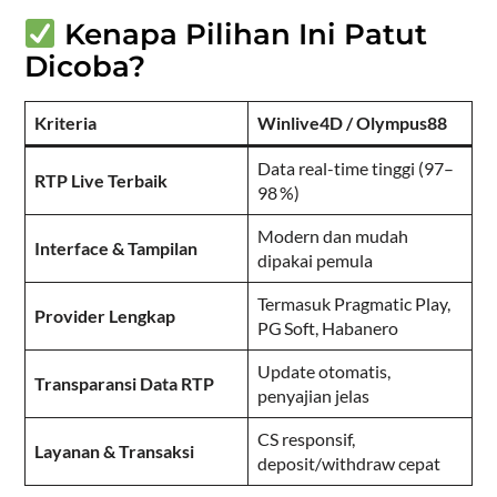
Kenapa Pilihan Ini Patut
Dicoba?
Kriteria
Winlive4D / Olympus88
Data real-time tinggi (97–
RTP Live Terbaik
98 %)
Modern dan mudah
Interface & Tampilan
dipakai pemula
Termasuk Pragmatic Play,
Provider Lengkap
PG Soft, Habanero
Update otomatis,
Transparansi Data RTP
penyajian jelas
CS responsif,
Layanan & Transaksi
deposit/withdraw cepat