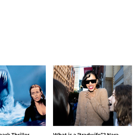
hark Thriller
What is a “tradwife”? Nara