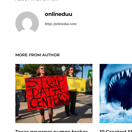
onlineduu
https://onlineduu.com/
MORE FROM AUTHOR
Texas governor pumps brakes
10 Greatest S