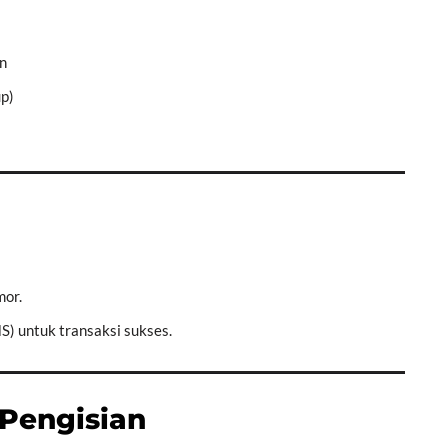
an
up)
mor.
S) untuk transaksi sukses.
Pengisian