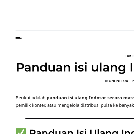
TAK 
Panduan isi ulang 
BY
ONLINEDUU
Berikut adalah
panduan isi ulang Indosat secara mas
pemilik konter, atau mengelola distribusi pulsa ke banya
Panduan Isi Ulang In