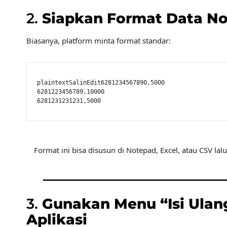
2.
Siapkan Format Data N
Biasanya, platform minta format standar:
plaintextSalinEdit
6281234567890,5000

6281223456789,10000

Format ini bisa disusun di Notepad, Excel, atau CSV lal
3.
Gunakan Menu “Isi Ulan
Aplikasi