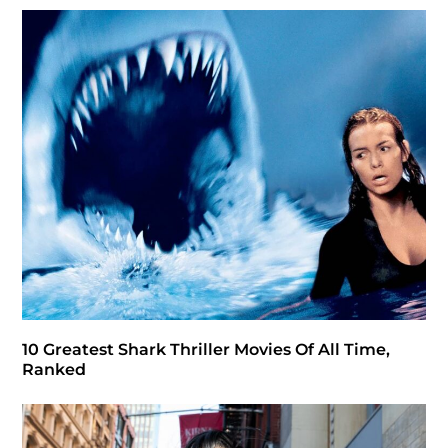
10 Greatest Shark Thriller Movies Of All Time,
Ranked