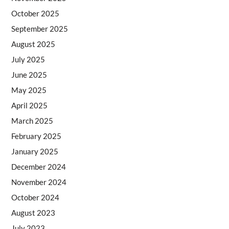
October 2025
September 2025
August 2025
July 2025
June 2025
May 2025
April 2025
March 2025
February 2025
January 2025
December 2024
November 2024
October 2024
August 2023
July 2023