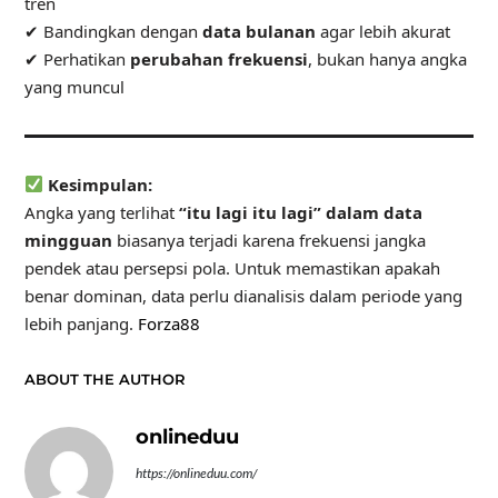
tren
✔ Bandingkan dengan
data bulanan
agar lebih akurat
✔ Perhatikan
perubahan frekuensi
, bukan hanya angka
yang muncul
Kesimpulan:
Angka yang terlihat
“itu lagi itu lagi” dalam data
mingguan
biasanya terjadi karena frekuensi jangka
pendek atau persepsi pola. Untuk memastikan apakah
benar dominan, data perlu dianalisis dalam periode yang
lebih panjang.
Forza88
ABOUT THE AUTHOR
onlineduu
https://onlineduu.com/